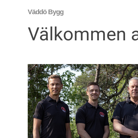
Skip
Väddö Bygg
to
main
Välkommen at
content