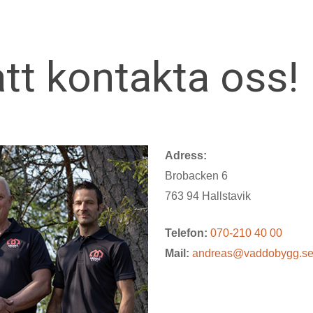
t kontakta oss!
Adress:
Brobacken 6
763 94 Hallstavik
Telefon:
070-210 40 00
Mail:
andreas@vaddobygg.s